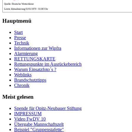
Quelle: Deutsche Wetterdienst
Letzte Aktualisierung 01/01/1970 - 01:00 Uhr
Hauptmenü
Start
Presse
Technik
Informationen zur Wipfra
Alarmierung
RETTUNGSKARTE
Rettungspunkte im Ausrückebereich
Warum Einsatzfoto´s ?
Weblinks
Brandschutztipps
Chronik
Meist gelesen
Spende für Opitz-Neubauer Stiftung
IMPRESSUM
Video FwDV 10
Übergabe Mannschaftszelt
Beispiel "Gruppenstafette"