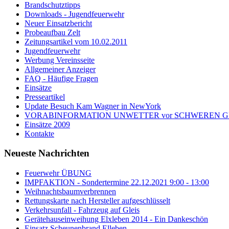
Brandschutztipps
Downloads - Jugendfeuerwehr
Neuer Einsatzbericht
Probeaufbau Zelt
Zeitungsartikel vom 10.02.2011
Jugendfeuerwehr
Werbung Vereinsseite
Allgemeiner Anzeiger
FAQ - Häufige Fragen
Einsätze
Presseartikel
Update Besuch Kam Wagner in NewYork
VORABINFORMATION UNWETTER vor SCHWEREN GEWI
Einsätze 2009
Kontakte
Neueste Nachrichten
Feuerwehr ÜBUNG
IMPFAKTION - Sondertermine 22.12.2021 9:00 - 13:00
Weihnachtsbaumverbrennen
Rettungskarte nach Hersteller aufgeschlüsselt
Verkehrsunfall - Fahrzeug auf Gleis
Gerätehauseinweihung Elxleben 2014 - Ein Dankeschön
Einsatz Scheunenbrand Elleben