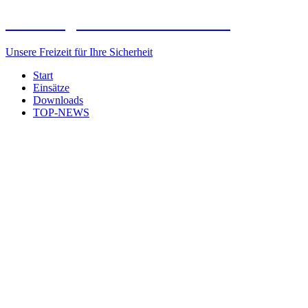
Freiwillige Feuerwehr Elxleben
Unsere Freizeit für Ihre Sicherheit
Start
Einsätze
Downloads
TOP-NEWS