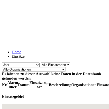
Home
Einsätze
Es können zu dieser Auswahl keine Daten in der Datenbank
gefunden werden
Alarm
Einsatzart,-
Nr.
Datum
Beschreibung
Organisationen
Einsatz
über
ort
Einsatzgebiet