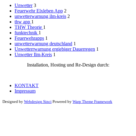
Unwetter
3
Feuerwehr Elxleben App
2
unwetterwarnung ilm-kreis
2
thw app
1
THW Theorie
1
funktechnik
1
Feuerwehrapps
1
unwetterwarnung deutschland
1
Unwetterrwarnung ergiebiger Dauerregen
1
Unwetter Ilm-Kreis
1
Installation, Hosting und Re-Design durch:
KONTAKT
Impressum
Designed by
Webdesign Sinci
Powered by
Warp Theme Framework