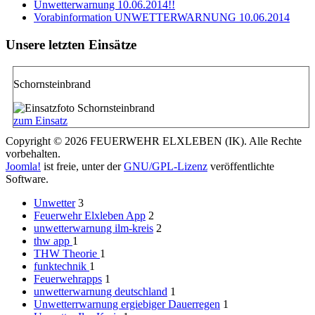
Unwetterwarnung 10.06.2014!!
Vorabinformation UNWETTERWARNUNG 10.06.2014
Unsere letzten Einsätze
Schornsteinbrand
zum Einsatz
Copyright © 2026 FEUERWEHR ELXLEBEN (IK). Alle Rechte
vorbehalten.
Joomla!
ist freie, unter der
GNU/GPL-Lizenz
veröffentlichte
Software.
Unwetter
3
Feuerwehr Elxleben App
2
unwetterwarnung ilm-kreis
2
thw app
1
THW Theorie
1
funktechnik
1
Feuerwehrapps
1
unwetterwarnung deutschland
1
Unwetterrwarnung ergiebiger Dauerregen
1