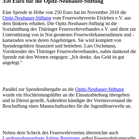
350 Euro für die Opitz-Neubauer-Stiftung
Eine Spende in Höhe von 250 Euro hat im November 2010 die
Opitz-Neubauer-Stiftung
vom Feuerwehrverein Elxleben e.V. aus
dem Ilmkreis erhalten. Die Opitz-Neubauer-Stiftung ist die
Sozialstiftung des Thüringer Feuerwehrverbandes e.V. und dient zur
Unterstützung von in Not geratenen Feuerwehrkameradinnen und -
kameraden sowie deren Angehörigen. Sie wird komplett von
Spendengeldern finanziert und betrieben. Lars Oschmann,
Vorsitzender des Thüringer Feuerwehrverbandes, nahm dankend die
Spende mit den Worten entgegen: „Ich denke, das Geld ist gut
angelegt.“
Parallel zur Spendenübergabe an die
Opitz-Neubauer-Stiftung
wurde ein Hochleistungslüfter an die Einsatzabteilung übergeben
und in Dienst gestellt. Außerdem kündigte der Vereinsvorstand die
Beschaffung eines Mannschaftszeltes für die Jugendfeuerwehr an.
Neben dem Scheck des Feuerwehrvereins überreichte auch
Landtagsabgeordnete Sabine Berninger
, selbst Feuerwehrkameradin