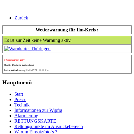
Zurück
Wetterwarnung für Ilm-Kreis :
Es ist zur Zeit keine Warnung aktiv.
0 Warnung(en) aktiv
Quelle: Deutsche Wetterdienst
Letzte Aktualisierung 01/01/1970 - 01:00 Uhr
Hauptmenü
Start
Presse
Technik
Informationen zur Wipfra
Alarmierung
RETTUNGSKARTE
Rettungspunkte im Ausrückebereich
Warum Einsatzfoto´s ?