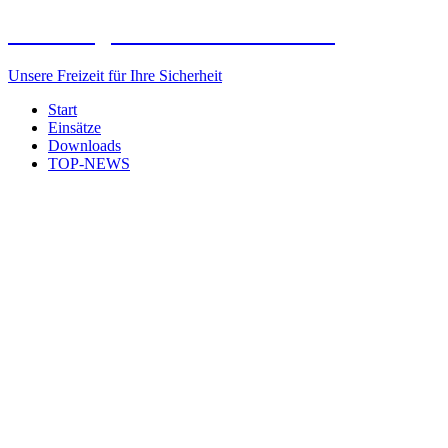
Freiwillige Feuerwehr Elxleben
Unsere Freizeit für Ihre Sicherheit
Start
Einsätze
Downloads
TOP-NEWS