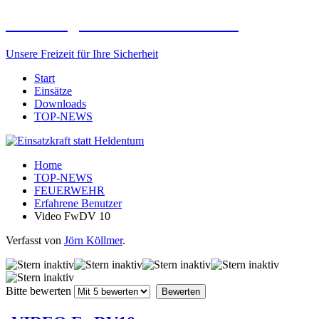
Freiwillige Feuerwehr Elxleben
Unsere Freizeit für Ihre Sicherheit
Start
Einsätze
Downloads
TOP-NEWS
Home
TOP-NEWS
FEUERWEHR
Erfahrene Benutzer
Video FwDV 10
Verfasst von
Jörn Köllmer
.
Bitte bewerten