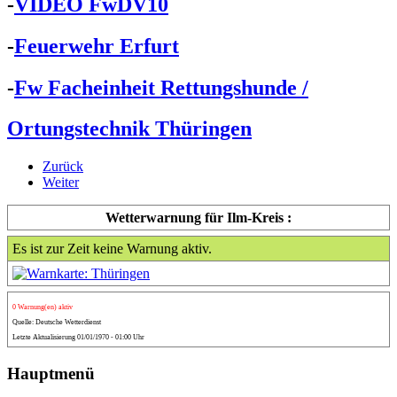
-
VIDEO FwDV10
-
Feuerwehr Erfurt
-
Fw Facheinheit Rettungshunde /
Ortungstechnik Thüringen
Zurück
Weiter
Wetterwarnung für Ilm-Kreis :
Es ist zur Zeit keine Warnung aktiv.
0 Warnung(en) aktiv
Quelle: Deutsche Wetterdienst
Letzte Aktualisierung 01/01/1970 - 01:00 Uhr
Hauptmenü