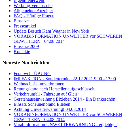
Jugendfeuerwehr
Werbung Vereinsseite
Allgemeiner Anzeiger
FAQ - Häufige Fragen
Einsätze
Presseartikel
Update Besuch Kam Wagner in NewYork
VORABINFORMATION UNWETTER vor SCHWEREN
GEWITTERN - 04.08.2014
Einsätze 2009
Kontakte
Neueste Nachrichten
Feuerwehr ÜBUNG
IMPFAKTION - Sondertermine 22.12.2021 9:00 - 13:00
Weihnachtsbaumverbrennen
Rettungskarte nach Hersteller aufgeschlüsselt
Verkehrsunfall - Fahrzeug auf Gleis
Gerätehauseinweihung Elxleben 2014 - Ein Dankeschön
Einsatz Scheunenbrand Elleben
Achtung Unwetterwarnung! 04.08.2014
VORABINFORMATION UNWETTER vor SCHWEREN
GEWITTERN - 04.08.2014
Vorabinformation UNWETTERWARNUNG - ergiebiger