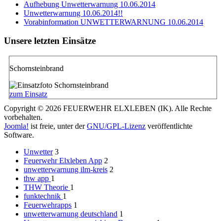
Aufhebung Unwetterwarnung 10.06.2014
Unwetterwarnung 10.06.2014!!
Vorabinformation UNWETTERWARNUNG 10.06.2014
Unsere letzten Einsätze
Schornsteinbrand
zum Einsatz
Copyright © 2026 FEUERWEHR ELXLEBEN (IK). Alle Rechte
vorbehalten.
Joomla!
ist freie, unter der
GNU/GPL-Lizenz
veröffentlichte
Software.
Unwetter
3
Feuerwehr Elxleben App
2
unwetterwarnung ilm-kreis
2
thw app
1
THW Theorie
1
funktechnik
1
Feuerwehrapps
1
unwetterwarnung deutschland
1