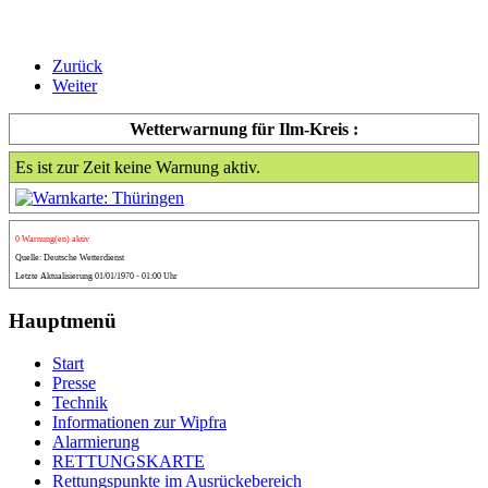
Zurück
Weiter
Wetterwarnung für Ilm-Kreis :
Es ist zur Zeit keine Warnung aktiv.
0 Warnung(en) aktiv
Quelle: Deutsche Wetterdienst
Letzte Aktualisierung 01/01/1970 - 01:00 Uhr
Hauptmenü
Start
Presse
Technik
Informationen zur Wipfra
Alarmierung
RETTUNGSKARTE
Rettungspunkte im Ausrückebereich