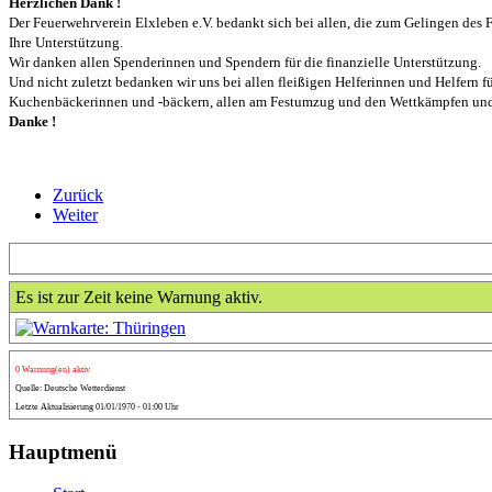
Herzlichen Dank !
Der Feuerwehrverein Elxleben e.V. bedankt sich bei allen, die zum Gelingen de
Ihre Unterstützung.
Wir danken allen Spenderinnen und Spendern für die finanzielle Unterstützung.
Und nicht zuletzt bedanken wir uns bei allen fleißigen Helferinnen und Helfern f
Kuchenbäckerinnen und -bäckern, allen am Festumzug und den Wettkämpfen und V
Danke !
Zurück
Weiter
Es ist zur Zeit keine Warnung aktiv.
0 Warnung(en) aktiv
Quelle: Deutsche Wetterdienst
Letzte Aktualisierung 01/01/1970 - 01:00 Uhr
Hauptmenü