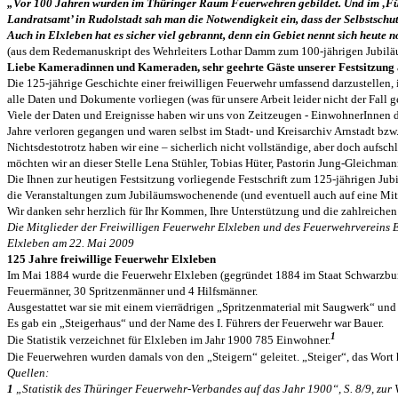
„Vor 100 Jahren wurden im Thüringer Raum Feuerwehren gebildet. Und im ‚Fü
Landratsamt’ in Rudolstadt sah man die Notwendigkeit ein, dass der Selbstschu
Auch in Elxleben hat es sicher viel gebrannt, denn ein Gebiet nennt sich heute
(aus dem Redemanuskript des Wehrleiters Lothar Damm zum 100-jährigen Jubiläu
Liebe Kameradinnen und Kameraden, sehr geehrte Gäste unserer Festsitzung a
Die 125-jährige Geschichte einer freiwilligen Feuerwehr umfassend darzustellen, 
alle Daten und Dokumente vorliegen (was für unsere Arbeit leider nicht der Fall 
Viele der Daten und Ereignisse haben wir uns von Zeitzeugen - EinwohnerInnen
Jahre verloren gegangen und waren selbst im Stadt- und Kreisarchiv Arnstadt bzw.
Nichtsdestotrotz haben wir eine – sicherlich nicht vollständige, aber doch aufsc
möchten wir an dieser Stelle Lena Stühler, Tobias Hüter, Pastorin Jung-Gleichmann
Die Ihnen zur heutigen Festsitzung vorliegende Festschrift zum 125-jährigen Jubi
die Veranstaltungen zum Jubiläumswochenende (und eventuell auch auf eine Mita
Wir danken sehr herzlich für Ihr Kommen, Ihre Unterstützung und die zahlreich
Die Mitglieder der Freiwilligen Feuerwehr Elxleben und des Feuerwehrvereins E
Elxleben am 22. Mai 2009
125 Jahre freiwillige Feuerwehr Elxleben
Im Mai 1884 wurde die Feuerwehr Elxleben (gegründet 1884 im Staat Schwarzburg 
Feuermänner, 30 Spritzenmänner und 4 Hilfsmänner.
Ausgestattet war sie mit einem vierrädrigen „Spritzenmaterial mit Saugwerk“ und 
Es gab ein „Steigerhaus“ und der Name des I. Führers der Feuerwehr war Bauer.
1
Die Statistik verzeichnet für Elxleben im Jahr 1900 785 Einwohner.
Die Feuerwehren wurden damals von den „Steigern“ geleitet. „Steiger“, das Wort
Quellen:
1
„Statistik des Thüringer Feuerwehr-Verbandes auf das Jahr 1900“, S. 8/9, zur