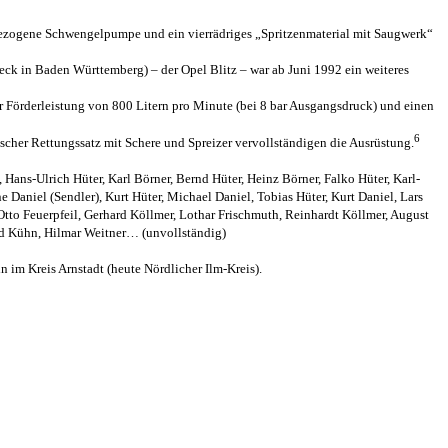
n gezogene Schwengelpumpe und ein vierrädriges „Spritzenmaterial mit Saugwerk“
ck in Baden Württemberg) – der Opel Blitz – war ab Juni 1992 ein weiteres
 Förderleistung von 800 Litern pro Minute (bei 8 bar Ausgangsdruck) und einen
6
cher Rettungssatz mit Schere und Spreizer vervollständigen die Ausrüstung.
ans-Ulrich Hüter, Karl Börner, Bernd Hüter, Heinz Börner, Falko Hüter, Karl-
Daniel (Sendler), Kurt Hüter, Michael Daniel, Tobias Hüter, Kurt Daniel, Lars
, Otto Feuerpfeil, Gerhard Köllmer, Lothar Frischmuth, Reinhardt Köllmer, August
red Kühn, Hilmar Weitner… (unvollständig)
n im Kreis Arnstadt (heute Nördlicher Ilm-Kreis).