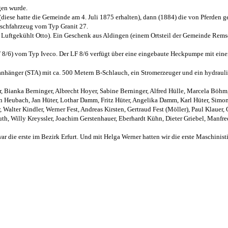
gen wurde.
e (diese hatte die Gemeinde am 4. Juli 1875 erhalten), dann (1884) die von Pferde
Löschfahrzeug vom Typ Granit 27.
Luftgekühlt Otto). Ein Geschenk aus Aldingen (einem Ortsteil der Gemeinde Remse
 8/6) vom Typ Iveco. Der LF 8/6 verfügt über eine eingebaute Heckpumpe mit einer
hänger (STA) mit ca. 500 Metern B-Schlauch, ein Stromerzeuger und ein hydraulis
Bianka Berninger, Albrecht Hoyer, Sabine Berninger, Alfred Hülle, Marcela Böhm, H
 Heubach, Jan Hüter, Lothar Damm, Fritz Hüter, Angelika Damm, Karl Hüter, Simone 
 Walter Kindler, Werner Fest, Andreas Kirsten, Gertraud Fest (Möller), Paul Klauer
muth, Willy Kreyssler, Joachim Gerstenhauer, Eberhardt Kühn, Dieter Griebel, Manf
 die erste im Bezirk Erfurt. Und mit Helga Werner hatten wir die erste Maschinisti