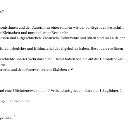
t.“
hronistInnen und den AutorInnen einer solchen wie der vorliegenden Festschrift
ger Kleinarbeit und umständlicher Recherche.
assen und aufgeschrieben. Zahlreiche Dokumente und Akten sind im Laufe der
hre Erlebnisberichte und Bildmaterial dabei geholfen haben. Besonders erwähnen
schichte unserer Wehr darstellen. Damit hoffen wir, Sie auf die Chronik sowie
hen.
erwehr und dem Feuerwehrverein Elxleben e.V.!
d eine Pflichtfeuerwehr mit 40 Verbandsmitgliedern, darunter 1 Zugführer, 5
ngen jährlich durch.
2
 genannt.