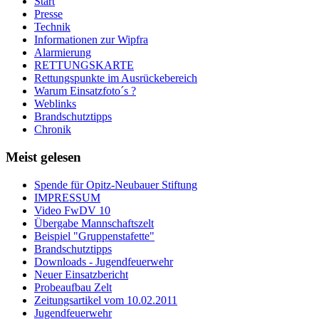
Start
Presse
Technik
Informationen zur Wipfra
Alarmierung
RETTUNGSKARTE
Rettungspunkte im Ausrückebereich
Warum Einsatzfoto´s ?
Weblinks
Brandschutztipps
Chronik
Meist gelesen
Spende für Opitz-Neubauer Stiftung
IMPRESSUM
Video FwDV 10
Übergabe Mannschaftszelt
Beispiel "Gruppenstafette"
Brandschutztipps
Downloads - Jugendfeuerwehr
Neuer Einsatzbericht
Probeaufbau Zelt
Zeitungsartikel vom 10.02.2011
Jugendfeuerwehr