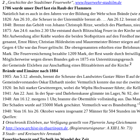
2
„Geschichte der Stadtilmer Feuerwehr“,
www.feuerwehr-stadtilm.de
1706 wurde unser Dorf fast ein Raub der Flammen
Natürlich hat es auch in den Jahren vor der Bildung der Wehr schon Brände (wie
1826: Am 26.10., die Scheuer in der Untermühle brennt ab. … Am 26.12. brennt d
1848: Brennt das Gehöft von Johann Christoph Ritze, westlich des Pfarrhaus, nie
1875: Am 24.6. nachts 2.30 Uhr entstand durch Blitzschlag Feuer in der Kirche un
Mit Aufwendung aller Kräfte wurden die beiden Stoßspritzen auf den Friedhof meh
genannt, Ernst Hüter, Christian Hildesheim und Maurermeister Börner stiegen au
Gegen 4 Uhr war das Feuer gelöscht. Die obengenannten erhielten eine Belohnu
Mark. Die Feuerversicherung bezahlte 1209 Mark, der Rest wurde durch freiwill
Möglicherweise wegen dieses Brandes gab es 1875 ein Unterstützungsgesuch
2
der Gemeinde Elxleben zur Anschaffung eines Blitzableiters auf die Kirche.
Brände und Einsätze nach 1884
1905: Am 5.12. abends, brennt die Scheune des Landwirtes Gustav Hüter II auf d
Gemeindevorstandes Oskar Ehrhardt nieder. Vermutlich konnte das nur die zweite 
1926: Im Juli starker Gewitterregen, wobei die Wipfra Hochwasser führte; die Ke
1941: Am 22. Juni. In der Spar- und Darlehenskasse glimmte im Lager, Nr. 92, de
1948: Am 16.12. morgens 1 Uhr, brannte die Obermühle vollständig aus. Das Mauer
Der Schaden wurde auf 55000 Mark geschätzt. Vermutlich war es Brandstiftung.“
1940: Vom 16. bis 26. Oktober waren insgesamt 27 Männer für 504 Stunden im W
Quellen:
1
Ortschronik Elxleben, zur Verfügung gestellt von Pfarrerin Jung-Gleichmann
2
http://www.archive-in-thueringen.de
, (Registratursignatur: A XIII L Nr. 73)
3
Stadt– und Kreisarchiv Arnstadt
Feuerlöschgerät und Technik im Wandel der Zeit