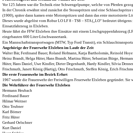
Vor 125 Jahren war die Technik eine Schwengelpumpe, welche von Pferden gezo
In der Chronik erwähnt sind zunächst die Stossspritzen und eine Schlauchspritz
(1900), später dann kamen erste Motorspritzen und dann das erste motorisierte 
Dieses wurde abgelöst vom Robur LO LF 8 - TS8 – STA („LO“ bedeutet übrigens: 
Einsatzfahrzeug in Elxleben.
Heute fährt die FFW Elxleben ihre Einsätze mit einem Löschgruppenfahrzeug (LF
eingebauten 600 Liter-Löschwassertank.
Ein Mannschaftstransportwagen (MTW, Typ Ford Transit), ein Schlauchtransportan
Angehörige der Feuerwehr Elxleben im Laufe der Zeit
Walter Bär, Ferdinand Bauer, Roland Hofmann, Katja Bartholomäs, Reinold Hoyer, 
Heinz Brandt, Helga Hüter, Hans Brandt, Martina Hüter, Sebastian Bürge, Hermann
Hüter, Hans Daniel, Uwe Kindler, Dieter Degenhardt, Hardy Kindler, Silvia Denner,
Frischmuth, Janett König (Hartig), Otto Frischmuth, Steffen König, Erich Frisch
Die erste Frauenwehr im Bezirk Erfurt
1967 wurde die Frauenwehr der Freiwilligen Feuerwehr Elxleben gegründet. Sie war
Die Wehrführer der Feuerwehr Elxleben
Hermann Heubach
Ferdinand Bauer
Hilmar Weitner
Otto Teubner
Karl Börner
Fritz Hüter
Gerhard Oelschner
Kurt Daniel