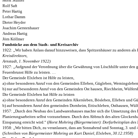
Horst Stühler
Rolf Saft
Peter Hartig
Lothar Damm
Dieter Heyder
Joachim Gerstenhauer
Andreas Hartig
Jörn Köllmer
Fundstücke aus dem Stadt– und Kreisarchiv
1922: „Wir haben Anlass darauf hinzuweisen, dass Spritzenhäuser zu anderen als
Kreisdirektors,
Arnstadt, 1. November 1922)
1927: „Aufgrund der Verordnung über die Gewährung von Löschhilfe unter den gem
Feuersbrunst Hilfe zu leisten. …
Der Gemeinde Elxleben ist Hilfe zu leisten,
a) ohne besonderen Anruf von den Gemeinden Elleben, Gügleben, Werningsleben
b) nur auf besonderen Anruf von den Gemeinden Ost hausen, Riechheim, Wülfers
Die Gemeinde Elxleben hat Hilfe zu leisten
a) ohne besonderen Anruf den Gemeinden Alkersleben, Bösleben, Elleben und Gü
b) auf besonderen Anruf den gemeinden Dornheim, Ettischleben, Osthausen, Wül
1957: „Durch den Neubau des Landwarenhauses machte sich die Umsetzung des Feu
Planierungsarbeiten selbst vorzunehmen. Durch den Abbruch des alten Glockenhau
Einsparung erreicht wird.“ (
Horst Mohring (Bürgermeister): Dorfarbeitsplan des
1958: „Wir bitten Dich, zu veranlassen, dass am Sonnabend und Sonntag, 3. und 4
(
Schreiben von Bürgermeister Mohring an Kurt Daniel, Elxleben, 30.12.1958)