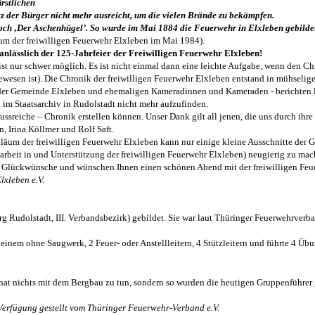
rstlichen
tz der Bürger nicht mehr ausreicht, um die vielen Brände zu bekämpfen.
 noch ‚Der Aschenhügel’. So wurde im Mai 1884 die Feuerwehr in Elxleben gebilde
m der freiwilligen Feuerwehr Elxleben im Mai 1984).
nlässlich der 125-Jahrfeier der Freiwilligen Feuerwehr Elxleben!
ist nur schwer möglich. Es ist nicht einmal dann eine leichte Aufgabe, wenn den C
gewesen ist). Die Chronik der freiwilligen Feuerwehr Elxleben entstand in mühseli
 der Gemeinde Elxleben und ehemaligen Kameradinnen und Kameraden - berichten l
 im Staatsarchiv in Rudolstadt nicht mehr aufzufinden.
hlussreiche – Chronik erstellen können. Unser Dank gilt all jenen, die uns durch i
, Irina Köllmer und Rolf Saft.
läum der freiwilligen Feuerwehr Elxleben kann nur einige kleine Ausschnitte der Ge
rbeit in und Unterstützung der freiwilligen Feuerwehr Elxleben) neugierig zu mac
en Glückwünsche und wünschen Ihnen einen schönen Abend mit der freiwilligen Feu
lxleben e.V.
Rudolstadt, III. Verbandsbezirk) gebildet. Sie war laut Thüringer Feuerwehrverban
einem ohne Saugwerk, 2 Feuer- oder Anstellleitern, 4 Stützleitern und führte 4 Übu
 hat nichts mit dem Bergbau zu tun, sondern so wurden die heutigen Gruppenführer
 Verfügung gestellt vom Thüringer Feuerwehr-Verband e.V.