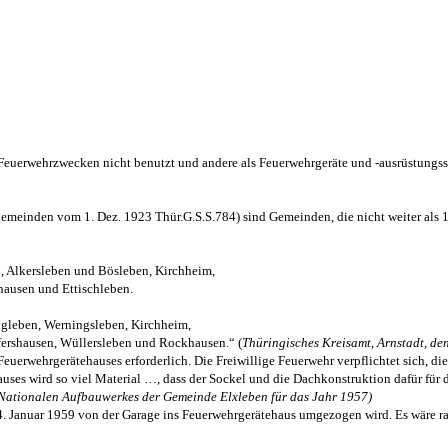
 Feuerwehrzwecken nicht benutzt und andere als Feuerwehrgeräte und -ausrüstungsst
einden vom 1. Dez. 1923 Thür.G.S.S.784) sind Gemeinden, die nicht weiter als 10 
, Alkersleben und Bösleben, Kirchheim,
hausen und Ettischleben.
gleben, Werningsleben, Kirchheim,
fershausen, Wüllersleben und Rockhausen.“ (
Thüringisches Kreisamt, Arnstadt, de
erwehrgerätehauses erforderlich. Die Freiwillige Feuerwehr verpflichtet sich, di
ses wird so viel Material …, dass der Sockel und die Dachkonstruktion dafür für 
 Nationalen Aufbauwerkes der Gemeinde Elxleben für das Jahr 1957)
. Januar 1959 von der Garage ins Feuerwehrgerätehaus umgezogen wird. Es wäre ratsa