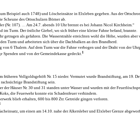
 zum Beispiel auch 1748) und Löscheinsätze in Elxleben gegeben. Aus der Ortschro
ie Scheune des Ortsschulzen Börner ab.
der (Nr. 107). … Am 24.7. abends 10 Uhr brennt es bei Johann Nicol Kirchheim.“
d im Turm. Der östliche Giebel, wo sich früher eine kleine Fahne befand, brannte.
r getragen als gefahren. Die Wasserstrahle erreichten wohl die Höhe, wurden aber 
f den Turm und arbeiteten sich über die Dachbalken an den Brandherd.
ng von 6 Thalern. Auf dem Turm war die Fahne verbogen und der Draht von der Uh
1
ige Spenden und von der Gemeindekasse gedeckt.
em früheren Vollgoldsgehöft Nr. 15 nieder. Vermutet wurde Brandstiftung, am 19.
rachsüchtige Brandstiftung sein.
ller der Häuser Nr. 30 und 31 standen unter Wasser und wurden mit der Feuerlöschsp
r Koks, die Feuerwehr konnte ein Schadenfeuer verhindern.
werk blieb erhalten, 600 bis 800 Ztr. Getreide gingen verloren.
1
acheinsatz, um einen am 14.10. nahe der Alkersleber und Elxleber Grenze abgewor