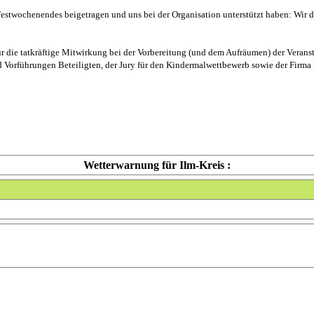
s Festwochenendes beigetragen und uns bei der Organisation unterstützt haben: Wi
ür die tatkräftige Mitwirkung bei der Vorbereitung (und dem Aufräumen) der Verans
orführungen Beteiligten, der Jury für den Kindermalwettbewerb sowie der Firma H
Wetterwarnung für Ilm-Kreis :