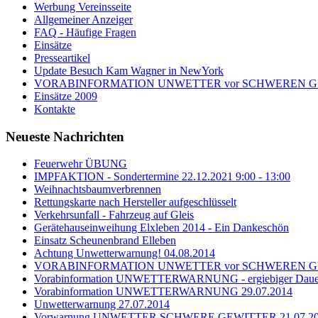
Werbung Vereinsseite
Allgemeiner Anzeiger
FAQ - Häufige Fragen
Einsätze
Presseartikel
Update Besuch Kam Wagner in NewYork
VORABINFORMATION UNWETTER vor SCHWEREN GEWI
Einsätze 2009
Kontakte
Neueste Nachrichten
Feuerwehr ÜBUNG
IMPFAKTION - Sondertermine 22.12.2021 9:00 - 13:00
Weihnachtsbaumverbrennen
Rettungskarte nach Hersteller aufgeschlüsselt
Verkehrsunfall - Fahrzeug auf Gleis
Gerätehauseinweihung Elxleben 2014 - Ein Dankeschön
Einsatz Scheunenbrand Elleben
Achtung Unwetterwarnung! 04.08.2014
VORABINFORMATION UNWETTER vor SCHWEREN GEWI
Vorabinformation UNWETTERWARNUNG - ergiebiger Dauer
Vorabinformation UNWETTERWARNUNG 29.07.2014
Unwetterwarnung 27.07.2014
Vorwarnung UNWETTER SCHWERE GEWITTER 21.07.2