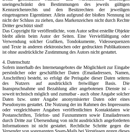
uneingeschränkt den Bestimmungen des jeweils gültigen
Kennzeichenrechts und den Besitzrechten der jeweiligen
eingetragenen Eigentümer. Allein aufgrund der bloßen Nennung ist
nicht der Schluss zu ziehen, dass Markenzeichen nicht durch Rechte
Dritter geschützt sind!
Das Copyright für veröffentlichte, vom Autor selbst erstellte Objekte
bleibt allein beim Autor der Seiten. Eine Vervielfältigung oder
Verwendung solcher Grafiken, Tondokumente, Videosequenzen
und Texte in anderen elektronischen oder gedruckten Publikationen
ist ohne ausdrückliche Zustimmung des Autors nicht gestattet.
4. Datenschutz
Sofern innerhalb des Internetangebotes die Möglichkeit zur Eingabe
persönlicher oder geschäftlicher Daten (Emailadressen, Namen,
Anschriften) besteht, so erfolgt die Preisgabe dieser Daten seitens
des Nutzers auf ausdrücklich freiwilliger Basis. Die
Inanspruchnahme und Bezahlung aller angebotenen Dienste ist -
soweit technisch möglich und zumutbar - auch ohne Angabe solcher
Daten bzw. unter Angabe anonymisierter Daten oder eines
Pseudonyms gestattet. Die Nutzung der im Rahmen des Impressums
oder vergleichbarer Angaben veröffentlichten Kontaktdaten wie
Postanschriften, Telefon- und Faxnummern sowie Emailadressen
durch Dritte zur Übersendung von nicht ausdrücklich angeforderten
Informationen ist nicht gestattet. Rechtliche Schritte gegen die
Versender von sogenannten Spam-Mails bei Verstössen gegen dieses