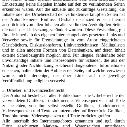
Linksetzung keine illegalen Inhalte auf den zu verlinkenden Seiten
erkennbar waren. Auf die aktuelle und zukünftige Gestaltung, die
Inhalte oder die Urheberschaft der verlinkten/verknüpften Seiten hat
der Autor keinerlei Einfluss. Deshalb distanziert er sich hiermit
ausdrücklich von allen Inhalten aller verlinkten /verknüpften Seiten,
die nach der Linksetzung verändert wurden. Diese Feststellung gilt
für alle innerhalb des eigenen Internetangebotes gesetzten Links und
Verweise sowie für Fremdeinträge in vom Autor eingerichteten
Gästebüchern, Diskussionsforen, Linkverzeichnissen, Mailinglisten
und in allen anderen Formen von Datenbanken, auf deren Inhalt
externe Schreibzugriffe möglich sind. Für illegale, fehlerhafte oder
unvollständige Inhalte und insbesondere für Schäden, die aus der
Nutzung oder Nichtnutzung solcherart dargebotener Informationen
entstehen, haftet allein der Anbieter der Seite, auf welche verwiesen
wurde, nicht derjenige, der über Links auf die jeweilige
Veröffentlichung lediglich verweist.
3. Urheber- und Kennzeichenrecht
Der Autor ist bestrebt, in allen Publikationen die Urheberrechte der
verwendeten Grafiken, Tondokumente, Videosequenzen und Texte
zu beachten, von ihm selbst erstellte Grafiken, Tondokumente,
Videosequenzen und Texte zu nutzen oder auf lizenzfreie Grafiken,
Tondokumente, Videosequenzen und Texte zurückzugreifen.
Alle innerhalb des Internetangebotes genannten und ggf. durch
Dritte geschützten Marken- und Warenzeichen unterliegen