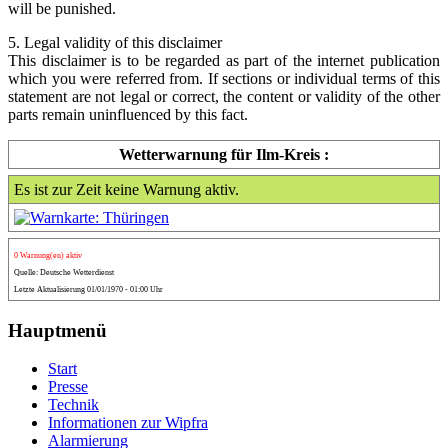
will be punished.
5. Legal validity of this disclaimer
This disclaimer is to be regarded as part of the internet publication
which you were referred from. If sections or individual terms of this
statement are not legal or correct, the content or validity of the other
parts remain uninfluenced by this fact.
Wetterwarnung für Ilm-Kreis :
Es ist zur Zeit keine Warnung aktiv.
0 Warnung(en) aktiv
Quelle: Deutsche Wetterdienst
Letzte Aktualisierung 01/01/1970 - 01:00 Uhr
Hauptmenü
Start
Presse
Technik
Informationen zur Wipfra
Alarmierung