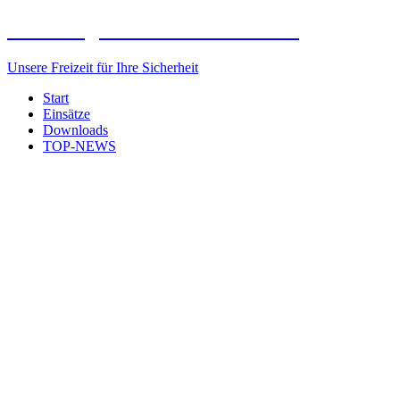
Freiwillige Feuerwehr Elxleben
Unsere Freizeit für Ihre Sicherheit
Start
Einsätze
Downloads
TOP-NEWS