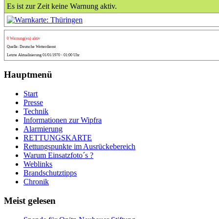
Es ist zur Zeit keine Warnung aktiv.
0 Warnung(en) aktiv
Quelle: Deutsche Wetterdienst
Letzte Aktualisierung 01/01/1970 - 01:00 Uhr
Hauptmenü
Start
Presse
Technik
Informationen zur Wipfra
Alarmierung
RETTUNGSKARTE
Rettungspunkte im Ausrückebereich
Warum Einsatzfoto´s ?
Weblinks
Brandschutztipps
Chronik
Meist gelesen