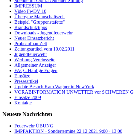
Spende für Opitz-Neubauer Stiftung
IMPRESSUM
Video FwDV 10
Übergabe Mannschaftszelt
Beispiel "Gruppenstafette"
Brandschutztipps
Downloads - Jugendfeuerwehr
Neuer Einsatzbericht
Probeaufbau Zelt
Zeitungsartikel vom 10.02.2011
Jugendfeuerwehr
Werbung Vereinsseite
Allgemeiner Anzeiger
FAQ - Häufige Fragen
Einsätze
Presseartikel
Update Besuch Kam Wagner in NewYork
VORABINFORMATION UNWETTER vor SCHWEREN GEWI
Einsätze 2009
Kontakte
Neueste Nachrichten
Feuerwehr ÜBUNG
IMPFAKTION - Sondertermine 22.12.2021 9:00 - 13:00