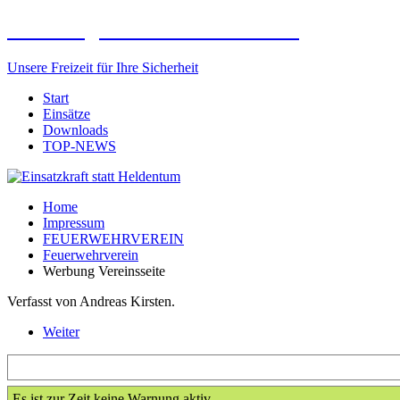
Freiwillige Feuerwehr Elxleben
Unsere Freizeit für Ihre Sicherheit
Start
Einsätze
Downloads
TOP-NEWS
Home
Impressum
FEUERWEHRVEREIN
Feuerwehrverein
Werbung Vereinsseite
Verfasst von Andreas Kirsten.
Weiter
Es ist zur Zeit keine Warnung aktiv.