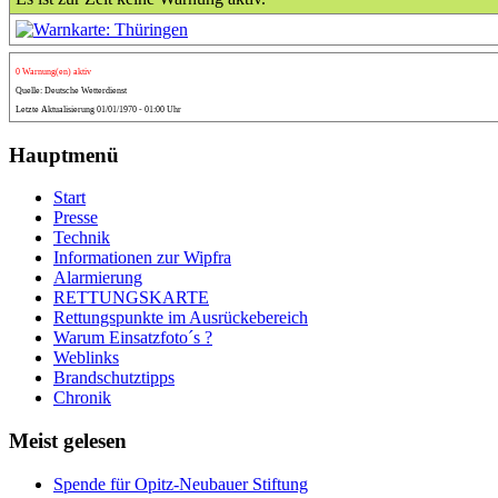
0 Warnung(en) aktiv
Quelle: Deutsche Wetterdienst
Letzte Aktualisierung 01/01/1970 - 01:00 Uhr
Hauptmenü
Start
Presse
Technik
Informationen zur Wipfra
Alarmierung
RETTUNGSKARTE
Rettungspunkte im Ausrückebereich
Warum Einsatzfoto´s ?
Weblinks
Brandschutztipps
Chronik
Meist gelesen
Spende für Opitz-Neubauer Stiftung