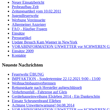
Neuer Einsatzbericht
Probeaufbau Zelt
Zeitungsartikel vom 10.02.2011
Jugendfeuerwehr
Werbung Vereinsseite
Allgemeiner Anzeiger
FAQ - Häufige Fragen
Einsätze
Presseartikel
Update Besuch Kam Wagner in NewYork
VORABINFORMATION UNWETTER vor SCHWEREN GEWI
Einsätze 2009
Kontakte
Neueste Nachrichten
Feuerwehr ÜBUNG
IMPFAKTION - Sondertermine 22.12.2021 9:00 - 13:00
Weihnachtsbaumverbrennen
Rettungskarte nach Hersteller aufgeschlüsselt
Verkehrsunfall - Fahrzeug auf Gleis
Gerätehauseinweihung Elxleben 2014 - Ein Dankeschön
Einsatz Scheunenbrand Elleben
Achtung Unwetterwarnung! 04.08.2014
VORABINFORMATION UNWETTER vor SCHWEREN GEWI