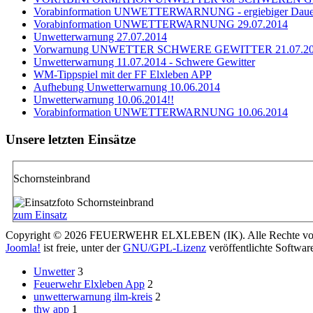
Vorabinformation UNWETTERWARNUNG - ergiebiger Dauer
Vorabinformation UNWETTERWARNUNG 29.07.2014
Unwetterwarnung 27.07.2014
Vorwarnung UNWETTER SCHWERE GEWITTER 21.07.2
Unwetterwarnung 11.07.2014 - Schwere Gewitter
WM-Tippspiel mit der FF Elxleben APP
Aufhebung Unwetterwarnung 10.06.2014
Unwetterwarnung 10.06.2014!!
Vorabinformation UNWETTERWARNUNG 10.06.2014
Unsere letzten Einsätze
Schornsteinbrand
zum Einsatz
Copyright © 2026 FEUERWEHR ELXLEBEN (IK). Alle Rechte vor
Joomla!
ist freie, unter der
GNU/GPL-Lizenz
veröffentlichte Softwar
Unwetter
3
Feuerwehr Elxleben App
2
unwetterwarnung ilm-kreis
2
thw app
1