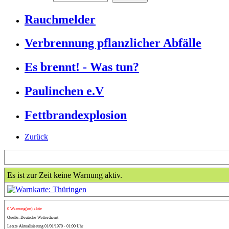
Rauchmelder
Verbrennung pflanzlicher Abfälle
Es brennt! - Was tun?
Paulinchen e.V
Fettbrandexplosion
Zurück
Es ist zur Zeit keine Warnung aktiv.
0 Warnung(en) aktiv
Quelle: Deutsche Wetterdienst
Letzte Aktualisierung 01/01/1970 - 01:00 Uhr