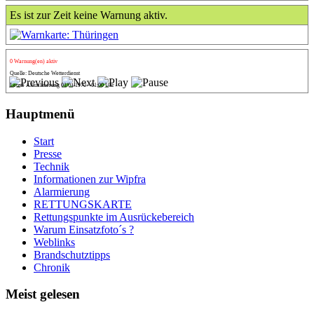
Es ist zur Zeit keine Warnung aktiv.
0 Warnung(en) aktiv
Quelle: Deutsche Wetterdienst
Letzte Aktualisierung 01/01/1970 - 01:00 Uhr
Hauptmenü
Start
Presse
Technik
Informationen zur Wipfra
Alarmierung
RETTUNGSKARTE
Rettungspunkte im Ausrückebereich
Warum Einsatzfoto´s ?
Weblinks
Brandschutztipps
Chronik
Meist gelesen