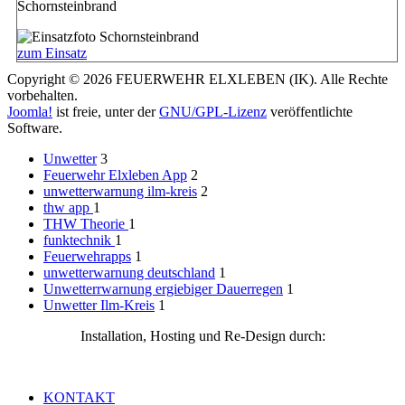
Schornsteinbrand
zum Einsatz
Copyright © 2026 FEUERWEHR ELXLEBEN (IK). Alle Rechte
vorbehalten.
Joomla!
ist freie, unter der
GNU/GPL-Lizenz
veröffentlichte
Software.
Unwetter
3
Feuerwehr Elxleben App
2
unwetterwarnung ilm-kreis
2
thw app
1
THW Theorie
1
funktechnik
1
Feuerwehrapps
1
unwetterwarnung deutschland
1
Unwetterrwarnung ergiebiger Dauerregen
1
Unwetter Ilm-Kreis
1
Installation, Hosting und Re-Design durch:
KONTAKT