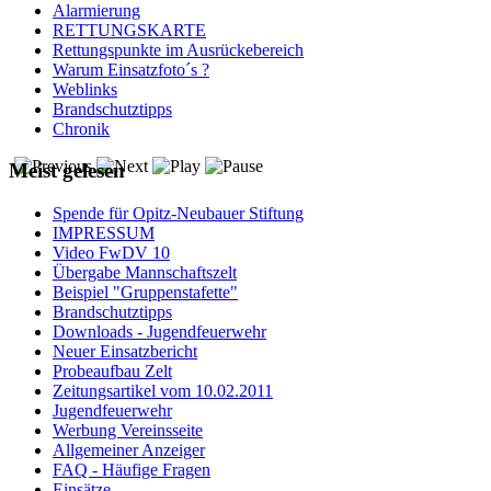
Alarmierung
RETTUNGSKARTE
Rettungspunkte im Ausrückebereich
Warum Einsatzfoto´s ?
Weblinks
Brandschutztipps
Chronik
Meist gelesen
Spende für Opitz-Neubauer Stiftung
IMPRESSUM
Video FwDV 10
Übergabe Mannschaftszelt
Beispiel "Gruppenstafette"
Brandschutztipps
Downloads - Jugendfeuerwehr
Neuer Einsatzbericht
Probeaufbau Zelt
Zeitungsartikel vom 10.02.2011
Jugendfeuerwehr
Werbung Vereinsseite
Allgemeiner Anzeiger
FAQ - Häufige Fragen
Einsätze