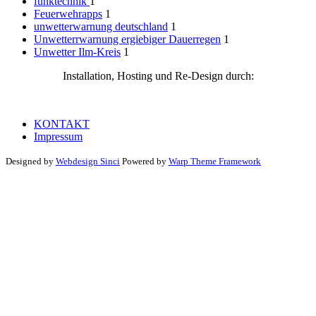
funktechnik
1
Feuerwehrapps
1
unwetterwarnung deutschland
1
Unwetterrwarnung ergiebiger Dauerregen
1
Unwetter Ilm-Kreis
1
Installation, Hosting und Re-Design durch:
KONTAKT
Impressum
Designed by
Webdesign Sinci
Powered by
Warp Theme Framework