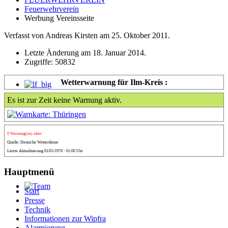
Feuerwehrverein
Werbung Vereinsseite
Verfasst von Andreas Kirsten am
25. Oktober 2011
.
Letzte Änderung am
18. Januar 2014
.
Zugriffe: 50832
Wetterwarnung für Ilm-Kreis :
Es ist zur Zeit keine Warnung aktiv.
0 Warnung(en) aktiv
Quelle: Deutsche Wetterdienst
Letzte Aktualisierung 01/01/1970 - 01:00 Uhr
Hauptmenü
Start
Presse
Technik
Informationen zur Wipfra
Alarmierung