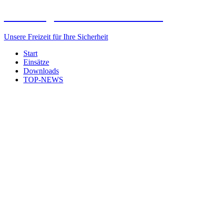
Freiwillige Feuerwehr Elxleben
Unsere Freizeit für Ihre Sicherheit
Start
Einsätze
Downloads
TOP-NEWS