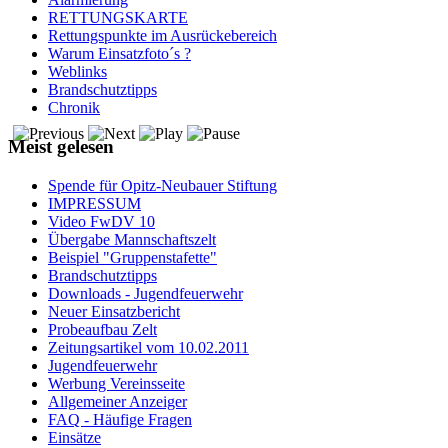
RETTUNGSKARTE
Rettungspunkte im Ausrückebereich
Warum Einsatzfoto´s ?
Weblinks
Brandschutztipps
Chronik
Meist gelesen
Spende für Opitz-Neubauer Stiftung
IMPRESSUM
Video FwDV 10
Übergabe Mannschaftszelt
Beispiel "Gruppenstafette"
Brandschutztipps
Downloads - Jugendfeuerwehr
Neuer Einsatzbericht
Probeaufbau Zelt
Zeitungsartikel vom 10.02.2011
Jugendfeuerwehr
Werbung Vereinsseite
Allgemeiner Anzeiger
FAQ - Häufige Fragen
Einsätze