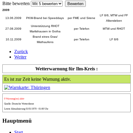
Bitte bewerten
2009
LF 8/6, MTW und FF
13.06.2009
PKW-Brand bei Speeddays
per FME und Sirene
Alkersleben
Unterstützung RHOT
27.08.2009
per Telefon
MTW und RHOT
Marlishausen in Gotha
Brand eines Gras/
10.11.2009
per Telefon
LF 8/6
Misthaufens
Zurück
Weiter
Wetterwarnung für Ilm-Kreis :
Es ist zur Zeit keine Warnung aktiv.
0 Warnung(en) aktiv
Quelle: Deutsche Wetterdienst
Letzte Aktualisierung 01/01/1970 - 01:00 Uhr
Hauptmenü
Start