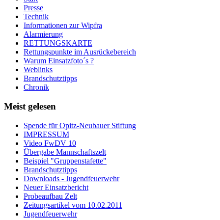
Presse
Technik
Informationen zur Wipfra
Alarmierung
RETTUNGSKARTE
Rettungspunkte im Ausrückebereich
Warum Einsatzfoto´s ?
Weblinks
Brandschutztipps
Chronik
Meist gelesen
Spende für Opitz-Neubauer Stiftung
IMPRESSUM
Video FwDV 10
Übergabe Mannschaftszelt
Beispiel "Gruppenstafette"
Brandschutztipps
Downloads - Jugendfeuerwehr
Neuer Einsatzbericht
Probeaufbau Zelt
Zeitungsartikel vom 10.02.2011
Jugendfeuerwehr