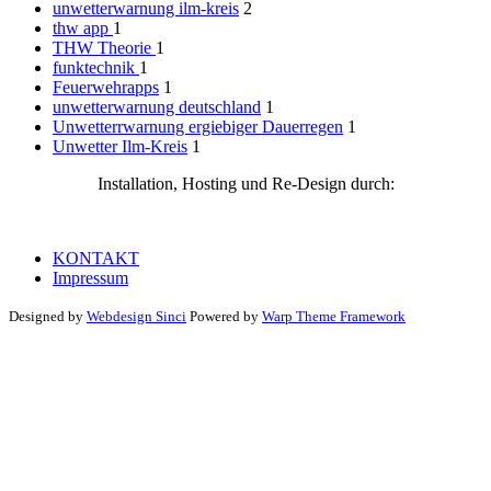
unwetterwarnung ilm-kreis
2
thw app
1
THW Theorie
1
funktechnik
1
Feuerwehrapps
1
unwetterwarnung deutschland
1
Unwetterrwarnung ergiebiger Dauerregen
1
Unwetter Ilm-Kreis
1
Installation, Hosting und Re-Design durch:
KONTAKT
Impressum
Designed by
Webdesign Sinci
Powered by
Warp Theme Framework