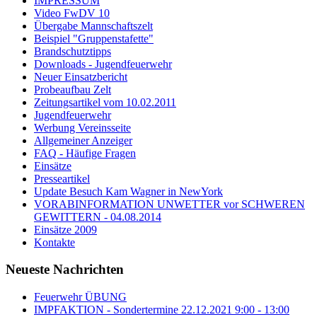
IMPRESSUM
Video FwDV 10
Übergabe Mannschaftszelt
Beispiel "Gruppenstafette"
Brandschutztipps
Downloads - Jugendfeuerwehr
Neuer Einsatzbericht
Probeaufbau Zelt
Zeitungsartikel vom 10.02.2011
Jugendfeuerwehr
Werbung Vereinsseite
Allgemeiner Anzeiger
FAQ - Häufige Fragen
Einsätze
Presseartikel
Update Besuch Kam Wagner in NewYork
VORABINFORMATION UNWETTER vor SCHWEREN
GEWITTERN - 04.08.2014
Einsätze 2009
Kontakte
Neueste Nachrichten
Feuerwehr ÜBUNG
IMPFAKTION - Sondertermine 22.12.2021 9:00 - 13:00