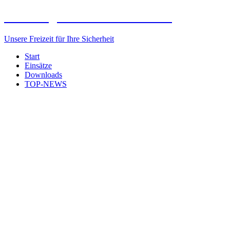
Freiwillige Feuerwehr Elxleben
Unsere Freizeit für Ihre Sicherheit
Start
Einsätze
Downloads
TOP-NEWS