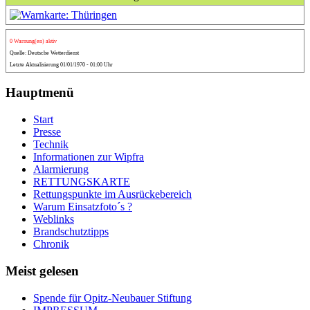
0 Warnung(en) aktiv
Quelle: Deutsche Wetterdienst
Letzte Aktualisierung 01/01/1970 - 01:00 Uhr
Hauptmenü
Start
Presse
Technik
Informationen zur Wipfra
Alarmierung
RETTUNGSKARTE
Rettungspunkte im Ausrückebereich
Warum Einsatzfoto´s ?
Weblinks
Brandschutztipps
Chronik
Meist gelesen
Spende für Opitz-Neubauer Stiftung