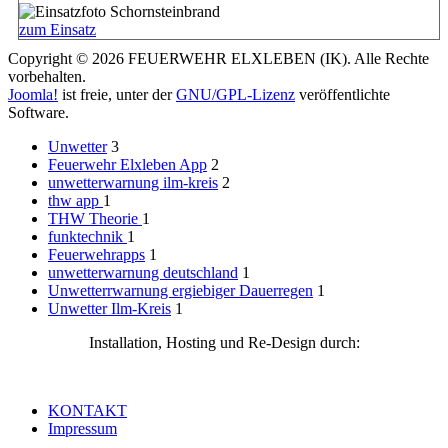
zum Einsatz
Copyright © 2026 FEUERWEHR ELXLEBEN (IK). Alle Rechte
vorbehalten.
Joomla!
ist freie, unter der
GNU/GPL-Lizenz
veröffentlichte
Software.
Unwetter
3
Feuerwehr Elxleben App
2
unwetterwarnung ilm-kreis
2
thw app
1
THW Theorie
1
funktechnik
1
Feuerwehrapps
1
unwetterwarnung deutschland
1
Unwetterrwarnung ergiebiger Dauerregen
1
Unwetter Ilm-Kreis
1
Installation, Hosting und Re-Design durch:
KONTAKT
Impressum