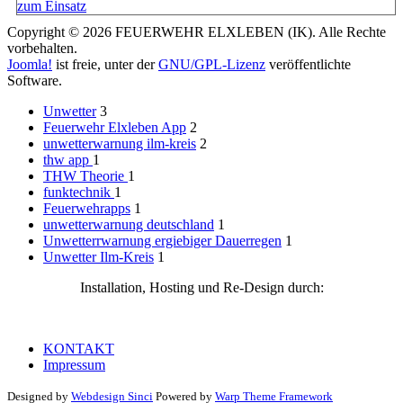
zum Einsatz
Copyright © 2026 FEUERWEHR ELXLEBEN (IK). Alle Rechte
vorbehalten.
Joomla!
ist freie, unter der
GNU/GPL-Lizenz
veröffentlichte
Software.
Unwetter
3
Feuerwehr Elxleben App
2
unwetterwarnung ilm-kreis
2
thw app
1
THW Theorie
1
funktechnik
1
Feuerwehrapps
1
unwetterwarnung deutschland
1
Unwetterrwarnung ergiebiger Dauerregen
1
Unwetter Ilm-Kreis
1
Installation, Hosting und Re-Design durch:
KONTAKT
Impressum
Designed by
Webdesign Sinci
Powered by
Warp Theme Framework