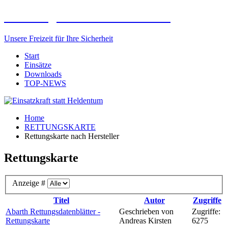
Freiwillige Feuerwehr Elxleben
Unsere Freizeit für Ihre Sicherheit
Start
Einsätze
Downloads
TOP-NEWS
Home
RETTUNGSKARTE
Rettungskarte nach Hersteller
Rettungskarte
Anzeige #
Titel
Autor
Zugriffe
Abarth Rettungsdatenblätter -
Geschrieben von
Zugriffe:
Rettungskarte
Andreas Kirsten
6275