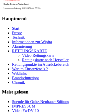
Quelle: Deutsche Wetterdienst
Letzte Aktualisierung 01/01/1970 - 01:00 Uhr
Hauptmenü
Start
Presse
Technik
Informationen zur Wipfra
Alarmierung
RETTUNGSKARTE
Video Rettungskarte
Rettungskarte nach Hersteller
Rettungspunkte im Ausrückebereich
Warum Einsatzfoto´s ?
Weblinks
Brandschutztipps
Chronik
Meist gelesen
Spende für Opitz-Neubauer Stiftung
IMPRESSUM
Video FwDV 10