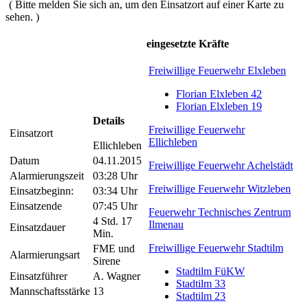
( Bitte melden Sie sich an, um den Einsatzort auf einer Karte zu
sehen. )
eingesetzte Kräfte
Freiwillige Feuerwehr Elxleben
Florian Elxleben 42
Florian Elxleben 19
Details
Freiwillige Feuerwehr
Einsatzort
Ellichleben
Ellichleben
Datum
04.11.2015
Freiwillige Feuerwehr Achelstädt
Alarmierungszeit
03:28 Uhr
Freiwillige Feuerwehr Witzleben
Einsatzbeginn:
03:34 Uhr
Einsatzende
07:45 Uhr
Feuerwehr Technisches Zentrum
4 Std. 17
Ilmenau
Einsatzdauer
Min.
Freiwillige Feuerwehr Stadtilm
FME und
Alarmierungsart
Sirene
Stadtilm FüKW
Einsatzführer
A. Wagner
Stadtilm 33
Mannschaftsstärke
13
Stadtilm 23