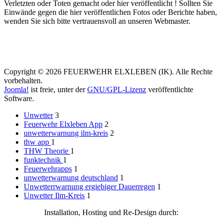
Verletzten oder Toten gemacht oder hier veröffentlicht ! Sollten Sie
Einwände gegen die hier veröffentlichen Fotos oder Berichte haben,
wenden Sie sich bitte vertrauensvoll an unseren Webmaster.
Copyright © 2026 FEUERWEHR ELXLEBEN (IK). Alle Rechte
vorbehalten.
Joomla!
ist freie, unter der
GNU/GPL-Lizenz
veröffentlichte
Software.
Unwetter
3
Feuerwehr Elxleben App
2
unwetterwarnung ilm-kreis
2
thw app
1
THW Theorie
1
funktechnik
1
Feuerwehrapps
1
unwetterwarnung deutschland
1
Unwetterrwarnung ergiebiger Dauerregen
1
Unwetter Ilm-Kreis
1
Installation, Hosting und Re-Design durch: