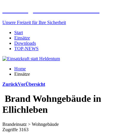
Freiwillige Feuerwehr Elxleben
Unsere Freizeit für Ihre Sicherheit
Start
Einsätze
Downloads
TOP-NEWS
Home
Einsätze
Zurück
Vor
Übersicht
Brand Wohngebäude in
Ellichleben
Brandeinsatz > Wohngebäude
Zugriffe 3163